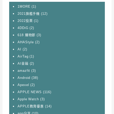
1MORE
(1)
2021旗艦手機
(12)
2022投票
(1)
4DDiG
(2)
618 購物節
(3)
AHAStyle
(2)
AI
(2)
AirTag
(1)
AI音箱
(2)
amazfit
(3)
Android
(38)
Apexel
(2)
APPLE NEWS
(116)
Apple Watch
(3)
APPLE教育優惠
(14)
app分享
(10)