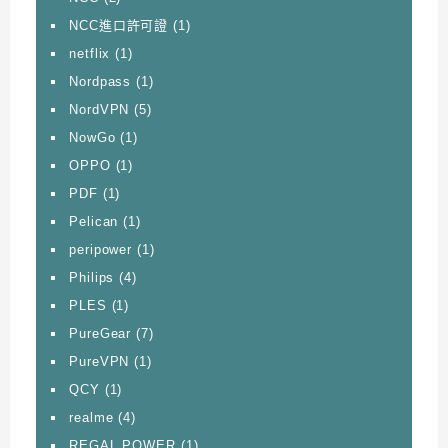
NCC進口許可證
(1)
netflix
(1)
Nordpass
(1)
NordVPN
(5)
NowGo
(1)
OPPO
(1)
PDF
(1)
Pelican
(1)
peripower
(1)
Philips
(4)
PLES
(1)
PureGear
(7)
PureVPN
(1)
QCY
(1)
realme
(4)
REGAL POWER
(1)