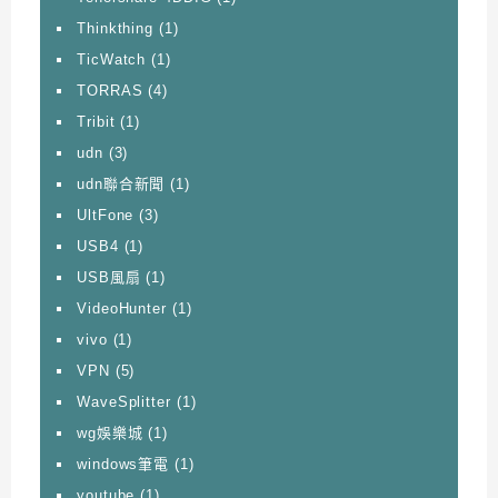
Thinkthing
(1)
TicWatch
(1)
TORRAS
(4)
Tribit
(1)
udn
(3)
udn聯合新聞
(1)
UltFone
(3)
USB4
(1)
USB風扇
(1)
VideoHunter
(1)
vivo
(1)
VPN
(5)
WaveSplitter
(1)
wg娛樂城
(1)
windows筆電
(1)
youtube
(1)