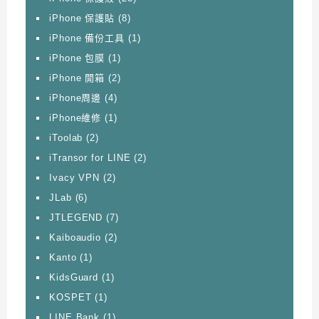
iPhone 保護貼
(8)
iPhone 備份工具
(1)
iPhone 包膜
(1)
iPhone 開箱
(2)
iPhone周邊
(4)
iPhone維修
(1)
iToolab
(2)
iTransor for LINE
(2)
Ivacy VPN
(2)
JLab
(6)
JTLEGEND
(7)
Kaiboaudio
(2)
Kanto
(1)
KidsGuard
(1)
KOSPET
(1)
LINE Bank
(1)