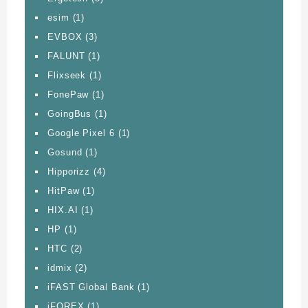
esim
(1)
EVBOX
(3)
FALUNT
(1)
Flixseek
(1)
FonePaw
(1)
GoingBus
(1)
Google Pixel 6
(1)
Gosund
(1)
Hipporizz
(4)
HitPaw
(1)
HIX.AI
(1)
HP
(1)
HTC
(2)
idmix
(2)
iFAST Global Bank
(1)
iFOREX
(1)